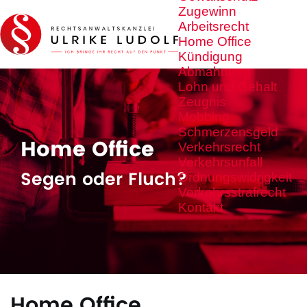
Zugewinn
Arbeitsrecht
Home Office
Kündigung
Abmahnung
Lohn und Gehalt
Zeugnis
Mobbing
Schmerzensgeld
Home Office
Verkehrsrecht
Verkehrsunfall
Segen oder Fluch?
Ordnungswidrigkeit
Verkehrsstrafrecht
Kontakt
Home Office