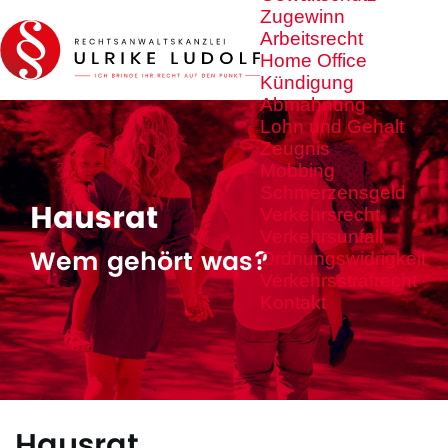
Zugewinn
Arbeitsrecht
Home Office
Kündigung
Abmahnung
Lohn und Gehalt
Zeugnis
Mobbing
Schmerzensgeld
Hausrat
Verkehrsrecht
Verkehrsunfall
Wem gehört was?
Ordnungswidrigkeit
Verkehrsstrafrecht
Kontakt
Hausrat