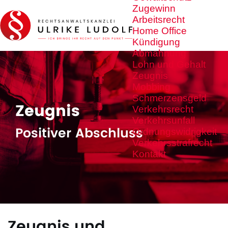
Zugewinn
Arbeitsrecht
Home Office
Kündigung
Abmahnung
Lohn und Gehalt
Zeugnis
Mobbing
Schmerzensgeld
Zeugnis
Verkehrsrecht
Verkehrsunfall
Positiver Abschluss
Ordnungswidrigkeit
Verkehrsstrafrecht
Kontakt
Zeugnis und