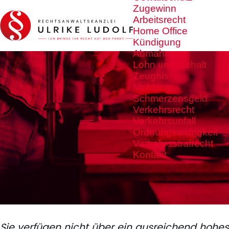
Zugewinn
Arbeitsrecht
Home Office
Kündigung
Abmahnung
Lohn und Gehalt
Zeugnis
Mobbing
Schmerzensgeld
Verkehrsrecht
Verkehrsunfall
Ordnungswidrigkeit
Verkehrsstrafrecht
Kontakt
Sie verfügen nicht über ein ausreichend hohes